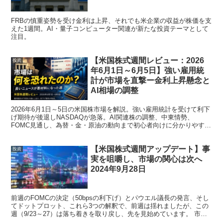
FRBの慎重姿勢を受け金利は上昇、それでも米企業の収益が株価を支
えた1週間。AI・量子コンピューター関連が新たな投資テーマとして
注目。
【米国株式週間レビュー：2026
投資
年6月1日～6月5日】強い雇用統
計が市場を直撃ー金利上昇懸念と
AI相場の調整
2026年6月1日～5日の米国株市場を解説。強い雇用統計を受けて利下
げ期待が後退しNASDAQが急落。AI関連株の調整、中東情勢、
FOMC見通し、為替・金・原油の動向まで初心者向けに分かりやすく
解説します。
【米国株式週間アップデート】事
投資
実を咀嚼し、市場の関心は次へ
2024年9月28日
前週のFOMCの決定（50bpsの利下げ）とパウエル議長の発言、そし
てドットプロット、これら3つの解釈で、前週は揺れましたが、この
週（9/23～27）は落ち着きを取り戻し、先を見始めています。 市場
全般＆マクロ 9/27までの週...