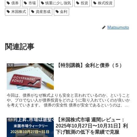
債券
市場
慎重に少し強気
投資
株式投資
米国株式
資産形成
金利
Matsumoto
関連記事
【特別講義】金利と債券（５）
投資
今回は、債券がなぜ株式よりも安全と言われているのか、ということ
や、プロでない人が債券投資をどのように取り入れていくのが良いか
を考えていきます。 債券の安全性 債券が安全であるというのは、二
つの側面で言えます。（但し、二つ目の理由は、一つ...
【米国株式市場 週間レビュー：
投資
2025年10月27日〜10月31日】利
下げ観測の低下を業績で克服