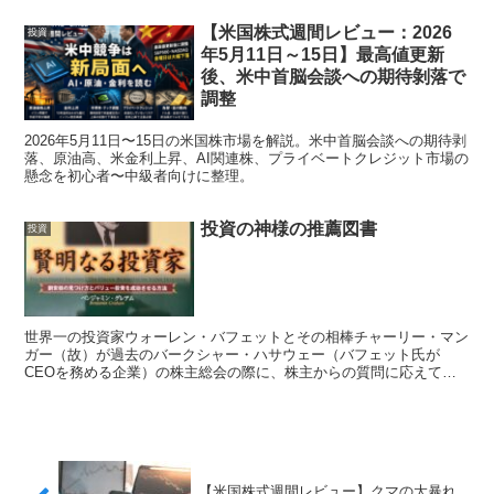
【米国株式週間レビュー：2026
投資
年5月11日～15日】最高値更新
後、米中首脳会談への期待剝落で
調整
2026年5月11日〜15日の米国株市場を解説。米中首脳会談への期待剥
落、原油高、米金利上昇、AI関連株、プライベートクレジット市場の
懸念を初心者〜中級者向けに整理。
投資の神様の推薦図書
投資
世界一の投資家ウォーレン・バフェットとその相棒チャーリー・マン
ガー（故）が過去のバークシャー・ハサウェー（バフェット氏が
CEOを務める企業）の株主総会の際に、株主からの質問に応えて、
推薦図書を何度も紹介しています。 今回はその中で、投...
【米国株式週間レビュー】クマの大暴れ