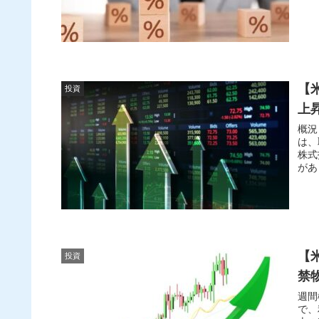
【
投資
上昇
概況
は、
株式
があ
【
投資
禁物
週間
で、