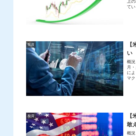
上の
【
投資
い 
概況
月・
によ
マク
【
投資
敢
概況