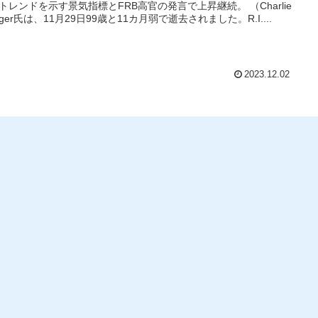
トレンドを示す景気指標とFRB高官の発言で上昇継続。 （Charlie
nger氏は、11月29日99歳と11カ月弱で逝去されました。R.I....
2023.12.02