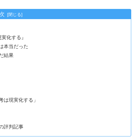
次
現実化する』
は本当だった
だ結果
考は現実化する」
の評判記事