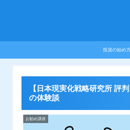
投資の始め
【日本現実化戦略研究所 評
の体験談
お勧め講座