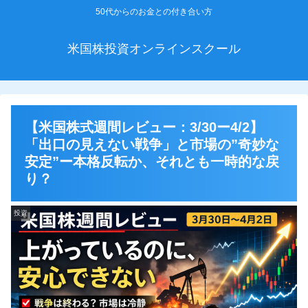
50代からのお金との付き合い方
米国株投資オンラインスクール
【米国株式週間レビュー：3/30ー4/2】
「出口の見えない戦争」と市場の”奇妙な
安定”ー本格反転か、それとも一時的な戻
り？
投資