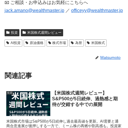
📧 ご相談・お申込みはお気軽にこちらへ
jack.amano@wealthmaster.jp
／
officeyy@wealthmaster.jp
投資
米国株式週間レビュー
AI投資
原油価格
株式市場
為替
米国株式
Matsumoto
関連記事
【米国株式週間レビュー】
投資
S&P500が5日続伸、過熱感と期
待が交錯する中での展開
米国株式市場はS&P500が5日続伸し過去最高値を更新。AI需要と通
商合意進展が後押しする一方で、ミーム株の再燃や割高感も。投資家