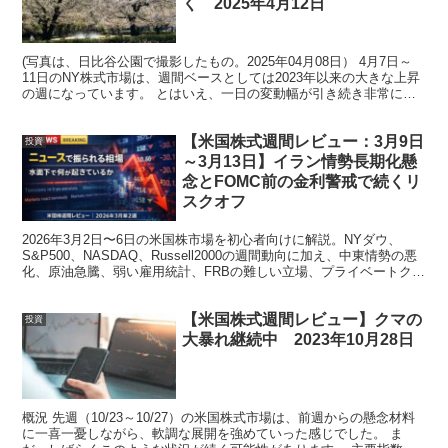
く 2025年4月12日
(写真は、日比谷公園で撮影したもの。2025年04月08日） 4月7日～
11日のNY株式市場は、週間ベースとしては2023年以来の大きな上昇
の週になっています。 とはいえ、一日の変動幅が引き続き非常に大
きく、また、トランプ関税の...
【米国株式週間レビュー：3月9日
投資
～3月13日】イラン情勢長期化懸
念とFOMC前の金利警戒で続くリ
スクオフ
2026年3月2日〜6日の米国株市場を初心者向けに解説。NYダウ、
S&P500、NASDAQ、Russell2000の週間動向に加え、中東情勢の悪
化、原油急騰、弱い雇用統計、FRBの難しい立場、プライベートクレ
ジット不安まで整理します。
【米国株式週間レビュー】クマの
投資
大暴れ継続中 2023年10月28日
概況 先週（10/23～10/27）の米国株式市場は、前週からの懸念材料
に一喜一憂しながら、軟調な展開を強めていった感じでした。 ま