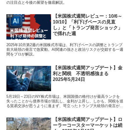
の注目点と今後の展望を徹底解説。
【米国株式週間レビュー：10/6～
投資
10/10】「利下げペースの見直
し」と「トランプ発言ショック」
で揺れた週
2025年10月第2週の米国株式市場は、利下げペースの調整とトランプ
前大統領の発言で急変動。AI関連の強さと政治リスクが交錯する一週
間をプロが解説。
【米国株式週間アップデート】金
投資
利と関税 不透明感強まる
2025年5月24日
5月19日～23日のNY株式市場は、米国国債の格付けが最高ランクを
失ったことから債券市場が混乱し、金利が上昇し、しかも、関税を巡
る貿易交渉が思うように進まず、苛立ったトランプ大統領の発言が市
場を混乱させています。 今週末は、26日がM...
【米国株式週間アップデート】ロ
投資
ーラーコースターマーケットは続