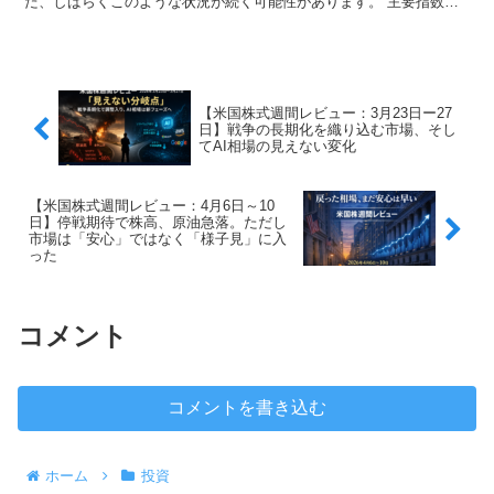
だ、しばらくこのような状況が続く可能性があります。 主要指数で
言えば、S＆P500が火曜日、NASDA...
【米国株式週間レビュー：3月23日ー27
日】戦争の長期化を織り込む市場、そし
てAI相場の見えない変化
【米国株式週間レビュー：4月6日～10
日】停戦期待で株高、原油急落。ただし
市場は「安心」ではなく「様子見」に入
った
コメント
コメントを書き込む
ホーム
投資